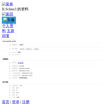
ILSclass3 的资料
ILSclass3
个人资
料
主题
加为好友
回复
发消息
ILSclass3
(UID: 22593)
邮箱状态：
已验证
统计信息：
好友数 1
|
回帖数 10
|
主题数 0
Gender：
保密
Day of birth：
-
活跃概况
用户组：
F2飞行员
在线时间：
58 小时
注册时间：
2018-06-19 00:04
最后访问：
2026-06-02 21:45
上次活动时间：
2026-06-02 21:45
上次发表时间：
2022-06-27 18:23
所在时区：
使用系统默认
统计信息
已用空间：
0 B
积分：
211
威望：
0
金钱：
201
贡献：
0
飞币：
1080
首页
|
登录
|
注册