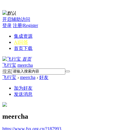
默认
开启辅助访问
登录
注册|Register
集成资源
AI问答
首页
下载
首页
飞行宝
meercha
搜索
飞行宝
›
meercha
›
好友
加为好友
发送消息
meercha
https://www.fsx.org.cn/?187993