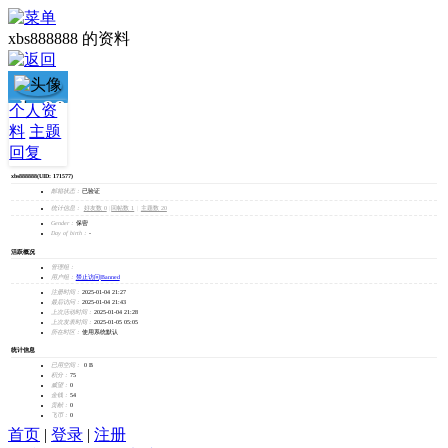
xbs888888 的资料
xbs888888
个人资
料
主题
加为好友
回复
发消息
xbs888888
(UID: 171577)
邮箱状态：
已验证
统计信息：
好友数 0
|
回帖数 1
|
主题数 20
Gender：
保密
Day of birth：
-
活跃概况
管理组：
用户组：
禁止访问|Banned
注册时间：
2025-01-04 21:27
最后访问：
2025-01-04 21:43
上次活动时间：
2025-01-04 21:28
上次发表时间：
2025-01-05 05:05
所在时区：
使用系统默认
统计信息
已用空间：
0 B
积分：
75
威望：
0
金钱：
54
贡献：
0
飞币：
0
首页
|
登录
|
注册