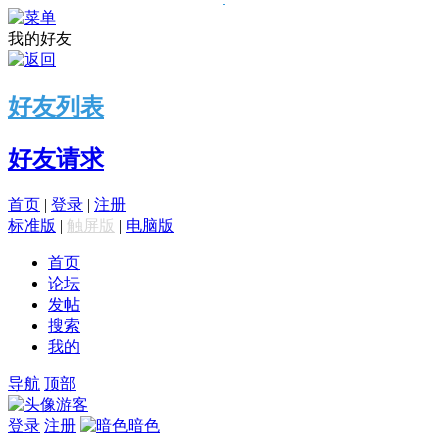
我的好友
好友列表
好友请求
首页
|
登录
|
注册
标准版
|
触屏版
|
电脑版
首页
论坛
发帖
搜索
我的
导航
顶部
游客
登录
注册
暗色