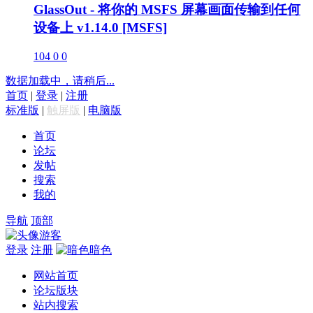
GlassOut - 将你的 MSFS 屏幕画面传输到任何
设备上 v1.14.0 [MSFS]
104
0
0
数据加载中，请稍后...
首页
|
登录
|
注册
标准版
|
触屏版
|
电脑版
首页
论坛
发帖
搜索
我的
导航
顶部
游客
登录
注册
暗色
网站首页
论坛版块
站内搜索