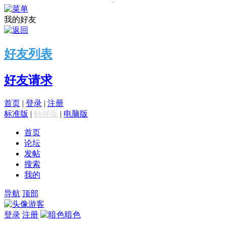
我的好友
好友列表
好友请求
首页
|
登录
|
注册
标准版
|
触屏版
|
电脑版
首页
论坛
发帖
搜索
我的
导航
顶部
游客
登录
注册
暗色