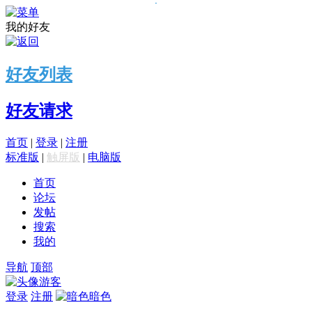
我的好友
好友列表
好友请求
首页
|
登录
|
注册
标准版
|
触屏版
|
电脑版
首页
论坛
发帖
搜索
我的
导航
顶部
游客
登录
注册
暗色