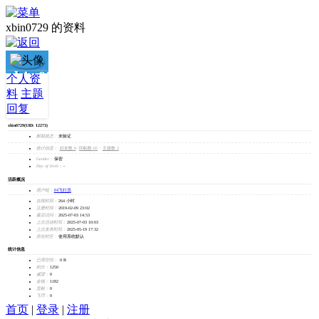
xbin0729 的资料
xbin0729
个人资
料
主题
加为好友
回复
发消息
xbin0729
(UID: 12273)
邮箱状态：
未验证
统计信息：
好友数 0
|
回帖数 65
|
主题数 2
Gender：
保密
Day of birth：
-
活跃概况
用户组：
F4飞行员
在线时间：
264 小时
注册时间：
2019-02-09 23:02
最后访问：
2025-07-03 14:53
上次活动时间：
2025-07-03 10:03
上次发表时间：
2025-05-19 17:32
所在时区：
使用系统默认
统计信息
已用空间：
0 B
积分：
1250
威望：
0
金钱：
1182
贡献：
0
飞币：
0
首页
|
登录
|
注册