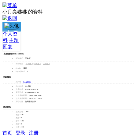
小月亮狒狒 的资料
小月
个人资
料
主题
亮狒
回复
狒
小月亮狒狒
(UID: 138175)
邮箱状态：
已验证
统计信息：
好友数 0
|
回帖数 6
|
主题数 0
加为好友
Gender：
保密
发消息
Day of birth：
-
活跃概况
用户组：
F2飞行员
在线时间：
78 小时
注册时间：
2022-05-28 20:51
最后访问：
2026-08-08 20:03
上次活动时间：
2026-08-08 15:02
上次发表时间：
2023-02-12 23:59
所在时区：
使用系统默认
统计信息
已用空间：
0 B
积分：
467
威望：
0
金钱：
461
贡献：
0
飞币：
111
首页
|
登录
|
注册