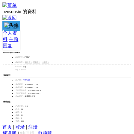
bensonsiu 的资料
bensonsiu
个人资
料
主题
加为好友
回复
发消息
bensonsiu
(UID: 91164)
邮箱状态：
已验证
统计信息：
好友数 0
|
回帖数 5
|
主题数 0
Gender：
保密
Day of birth：
-
活跃概况
用户组：
F0飞行员
注册时间：
2020-03-29 12:28
最后访问：
2021-04-18 21:20
上次活动时间：
2021-04-18 21:20
上次发表时间：
2021-04-18 21:21
所在时区：
使用系统默认
统计信息
已用空间：
0 B
积分：
26
威望：
0
金钱：
21
贡献：
0
飞币：
100
首页
|
登录
|
注册
标准版
|
触屏版
|
电脑版