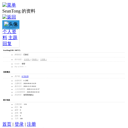
SeanTong 的资料
SeanTong
个人资
料
主题
加为好友
回复
发消息
SeanTong
(UID: 100757)
邮箱状态：
已验证
统计信息：
好友数 0
|
回帖数 0
|
主题数 2
Gender：
保密
Day of birth：
-
活跃概况
用户组：
F1飞行员
在线时间：
4 小时
注册时间：
2020-09-04 16:29
最后访问：
2020-12-15 00:02
上次活动时间：
2020-12-14 21:57
上次发表时间：
2020-09-06 03:32
所在时区：
使用系统默认
统计信息
已用空间：
0 B
积分：
56
威望：
0
金钱：
54
贡献：
0
飞币：
100
首页
|
登录
|
注册