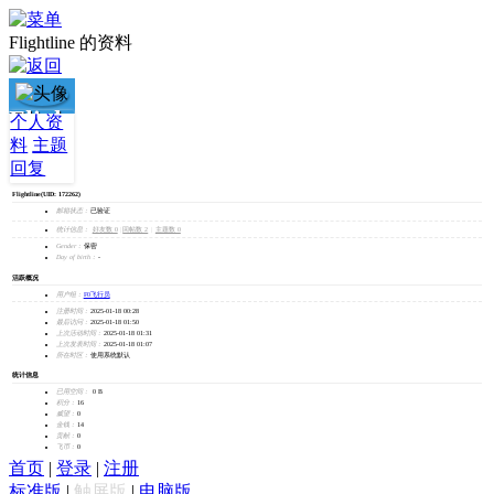
Flightline 的资料
Flightline
个人资
料
主题
加为好友
回复
发消息
Flightline
(UID: 172262)
邮箱状态：
已验证
统计信息：
好友数 0
|
回帖数 2
|
主题数 0
Gender：
保密
Day of birth：
-
活跃概况
用户组：
F0飞行员
注册时间：
2025-01-18 00:28
最后访问：
2025-01-18 01:50
上次活动时间：
2025-01-18 01:31
上次发表时间：
2025-01-18 01:07
所在时区：
使用系统默认
统计信息
已用空间：
0 B
积分：
16
威望：
0
金钱：
14
贡献：
0
飞币：
0
首页
|
登录
|
注册
标准版
|
触屏版
|
电脑版