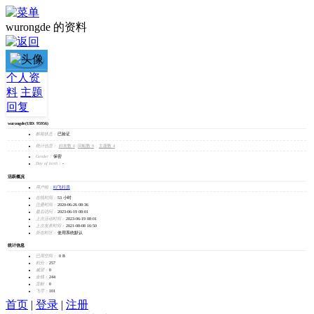
wurongde 的资料
wurongde
个人资
料
主题
加为好友
回复
发消息
wurongde
(UID: 95956)
邮箱状态：
已验证
统计信息：
好友数 0
|
回帖数 9
|
主题数 4
Gender：
保密
Day of birth：
-
活跃概况
用户组：
F2飞行员
在线时间：
53 小时
注册时间：
2020-06-26 08:36
最后访问：
2023-06-19 08:01
上次活动时间：
2023-06-19 08:01
上次发表时间：
2021-08-08 16:50
所在时区：
使用系统默认
统计信息
已用空间：
0 B
积分：
257
威望：
0
金钱：
244
贡献：
0
飞币：
101
首页
|
登录
|
注册