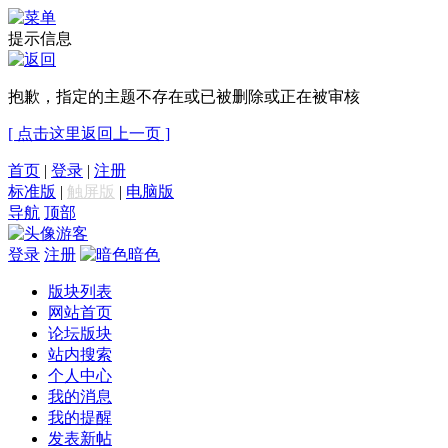
提示信息
抱歉，指定的主题不存在或已被删除或正在被审核
[ 点击这里返回上一页 ]
首页
|
登录
|
注册
标准版
|
触屏版
|
电脑版
导航
顶部
游客
登录
注册
暗色
版块列表
网站首页
论坛版块
站内搜索
个人中心
我的消息
我的提醒
发表新帖