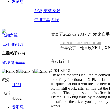
发消息
回复
支持
反对
使用道具
举报
发表于 2025-09-10 17:24:08
来自手
飞翔之翼
131 发表于 2025-09-10 09:40
154
489
1万
分享说了，他喜欢XP11，XP
主题
帖子
积分
有xp12补丁
管理员|Admin
C404 XP 12
These are the steps required to conve
to be fully functional in X-Plane 12.
积分
It's quite a lot but it will breathe new
11231
plugin still work, after all. It's just
broken. Though the sound also fixes i
飞币
Fix the HDG bug issue by reloading the a
48532
aircraft, not the art, or you'll probabl
works.
发消息