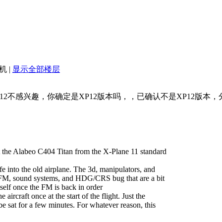
机
|
显示全部楼层
12不感兴趣，你确定是XP12版本吗，，已确认不是XP12版本，分享
rt the Alabeo C404 Titan from the X-Plane 11 standard
 life into the old airplane. The 3d, manipulators, and
 the FM, sound systems, and HDG/CRS bug that are a bit
tself once the FM is back in order
ircraft once at the start of the flight. Just the
y be sat for a few minutes. For whatever reason, this