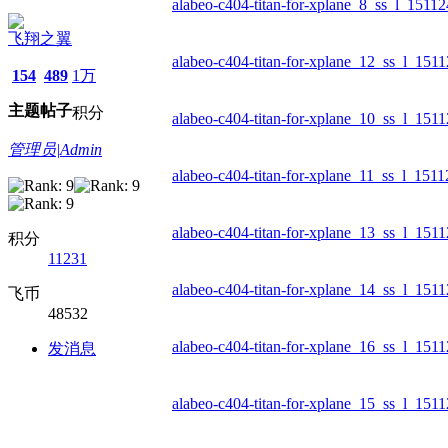
alabeo-c404-titan-for-xplane_8_ss_l_1511
飞翔之翼
alabeo-c404-titan-for-xplane_12_ss_l_151
154
489
1万
主题
帖子
积分
alabeo-c404-titan-for-xplane_10_ss_l_151
管理员|Admin
alabeo-c404-titan-for-xplane_11_ss_l_151
alabeo-c404-titan-for-xplane_13_ss_l_151
积分
11231
alabeo-c404-titan-for-xplane_14_ss_l_151
飞币
48532
alabeo-c404-titan-for-xplane_16_ss_l_151
发消息
alabeo-c404-titan-for-xplane_15_ss_l_151