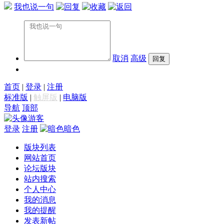
我也说一句
取消
高级
首页
|
登录
|
注册
标准版
|
触屏版
|
电脑版
导航
顶部
游客
登录
注册
暗色
版块列表
网站首页
论坛版块
站内搜索
个人中心
我的消息
我的提醒
发表新帖