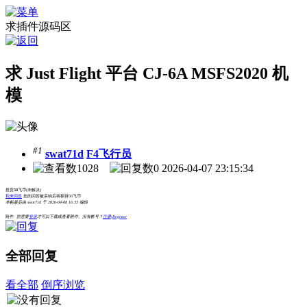
求插件源码区
求 Just Flight 平台 CJ-6A MSFS2020 机
模
#1
swat71d
F4飞行员
1028
0
2026-04-07 23:15:34
悬赏
50
飞币
(未解决)
我来回答
您的回答被采纳后将获得50飞币
本帖最后由 swat71d 于 2026-04-08 16:33 编辑
附件:
您需要
登录
才可以下载或查看附件。没有帐号？
注册|Register
全部回复
看全部
倒序浏览