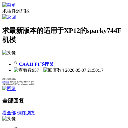
求插件源码区
求最新版本的适用于XP12的sparky744F
机模
#1
CAA11
F1飞行员
957
4
2026-05-07 21:50:17
悬赏
10
飞币
(未解决)
我来回答
您的回答被采纳后将获得10飞币
求最新版本的适用于XP12的sparky744F机模
全部回复
看全部
倒序浏览