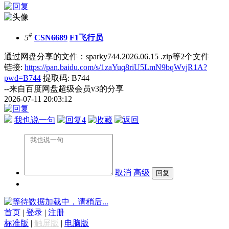
#
5
CSN6689
F1飞行员
通过网盘分享的文件：sparky744.2026.06.15 .zip等2个文件
链接:
https://pan.baidu.com/s/1zaYuq8riU5LmN9bqWvjR1A?
pwd=B744
提取码: B744
--来自百度网盘超级会员v3的分享
2026-07-11 20:03:12
我也说一句
4
取消
高级
数据加载中，请稍后...
首页
|
登录
|
注册
标准版
|
触屏版
|
电脑版