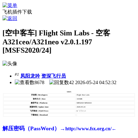
飞机插件下载
[空中客车] Flight Sim Labs - 空客
A321ceo/A321neo v2.0.1.197
[MSFS2020/24]
#1
凤阳龙吟
资深飞行员
8678
42
2026-05-24 04:52:32
MSFS
开发商 | Developers:
Flight Sim Labs
软件大小 | Size:
101MB
兼容平台 | Platform:
MFS2020 MFS2024
更新时间 | Update time:
2026-05-24
飞币售价 | FlyB Price:
6
飞币|FlyB
下载地址 | Download:
-
解压密码（PassWord）→
http://www.fsx.org.cn/←