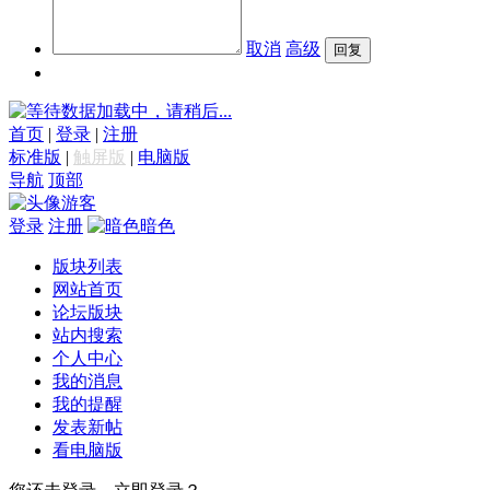
取消
高级
数据加载中，请稍后...
首页
|
登录
|
注册
标准版
|
触屏版
|
电脑版
导航
顶部
游客
登录
注册
暗色
版块列表
网站首页
论坛版块
站内搜索
个人中心
我的消息
我的提醒
发表新帖
看电脑版