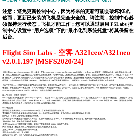
注意：避免更新控制中心，因为将来的更新可能会破坏和谐。
然而，更新已安装的飞机是完全安全的。请注意，控制中心必
须保持运行状态，飞机才能工作；您可以通过启用 FSLabs 控
制中心设置中“用户选项”下的“最小化到系统托盘”将其保留在
后台。
Flight Sim Labs - 空客 A321ceo/A321neo
v2.0.1.197 [MSFS2020/24]
全新空客A321neo（包含A321 Neo N和NX变体，配备LEAP-1A30、LEAP-1A32和LEAP-1A33发动机）：使用A321neo拓展下一代模拟的边界。该机型配备N和NX变
体，由高涵道比LEAP-1A发动机驱动，提供更高的效率和推力。完整的A321neo燃油和发动机系统模型，支持1、2或3 ACT配置的动态支持，可执行长程（LR）跨大
陆飞行任务，并与与真实航空公司飞行员紧密合作开发的高级飞行动力学系统相辅相成。通过新增的数字无线电和音频集成管理系统（DRAIMS）增强的高保真驾驶
舱环境，结合尖端电传飞控逻辑（Soft GA）、新的旋转规律（电子尾翼缓冲器保护）、拉起规律、ROPS+以及全新的完全沉浸式3D音频效果。
全新空客A321ceo（包含A321翼尖栅栏和鲨鳍小翼变体，配备CFM和IAE发动机）：通过A321系列将您的虚拟航空体验提升至新高度。享受通过集成CPDLC实现的无
缝通信，管理逼真的A321燃油系统，并与真实航空公司飞行员合作优化的飞行动力学。沉浸在令人惊叹的视觉效果、高级飞行控制和丰富的3D音频中。现已在
Microsoft Flight Simulator 2020和2024中推出，这是您虚拟机队的终极补充。
Neo 与 CEO：究竟有何区别？
“NEO”代表“新发动机选项”（New Engine Option），是空客 A320 系列商用飞机最新升级的机型。A320 系列最初提供“CEO”（当前发动机选项），航空公司可以在
两款主力发动机之间进行选择：CFM56 和 IAE V2500。随着 NEO 的推出，空客又推出了两款新的发动机选择：CFM LEAP-1A 和普惠 PW1100G。这两款发动机都
承诺带来显著的性能提升，但它们在航空公司中的口碑却截然不同。
NEO增强功能
这不仅仅是更换发动机——FSLabs为A321neo注入了诸多使其脱颖而出的功能。
通过最多三个额外的中央油箱实现远程航程支持，具备完整的燃油逻辑、逼真的燃油传输顺序和精确的优先级。
DRAIMS：全数字无线电和音频集成管理系统。
空气动力学和发动机模型：全新高保真模型，性能调校至真实世界水平。可获得精准的起飞/着陆指标、爬升剖面和巡航燃油流量。
定制发动机音效，带来身临其境的真实体验。
先进的ELAC ​​L103升降舵副翼计算机，配备电子尾翼缓冲器（ETB）和软复飞逻辑。
FWC F10集成：数百条A321neo特有的ECAM信息将如您所料般呈现。
更新的FADEC，具备真实的发动机冷却程序。
地面*控特性得到改进，更加逼真。
新增跑道冲出保护、GSX Pro集成以及ATSU/AOC地面系统的深度模拟。