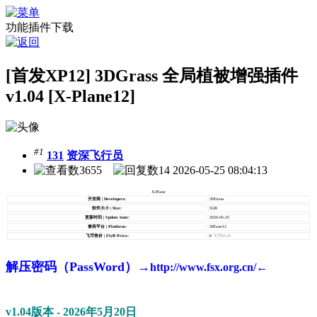
功能插件下载
[首发XP12] 3DGrass 全局植被增强插件
v1.04 [X-Plane12]
#1
131
资深飞行员
3655
14
2026-05-25 08:04:13
X-Plane
开发商 | Developers:
3DGrass
软件大小 | Size:
5GB
更新时间 | Update time:
2026-05-25
兼容平台 | Platform:
XPlane12
飞币售价 | FlyB Price:
6
飞币|FlyB
解压密码（PassWord）→
http://www.fsx.org.cn/←
v1.04
版本
- 2026年5月20日