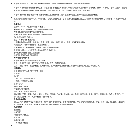
3Dgrass 是 X-Plane 12 的一款全局植被增强插件，旨在让模拟器的世界在地面上感觉更加丰富和真实。
3Dgrass 并非依赖平面绘制的地形纹理，而是在世界各地合适的场景中，于镜头周围添加立体的 3D 植被对象。田野、机场周边、乡村公路旁、偏远地
区和低空环境都因此获得了清晰可见的深度、动态和自然变化，而这些是默认地面纹理所无法实现的。
3Dgrass 的设计目的是增强飞机和摄像机周围可见的地面细节，而不是在整个远处的景观中连续渲染茂密的植被。
无论用户是驾驶通用航空飞机、*作直升机、探索丛林简易机场，还是创建电影级截图，3Dgrass 都能将他们脚下的世界从平面变成一个生动的空间环
境。
主要特点
适用于 X-Plane 12 的全局动态 3D 植被，
采用独立的 3D 植被对象，而非绘制的地面纹理叠加。
在摄像机周围实现密集的局部植被覆盖。
流畅的基于摄像机的流式传输设计，避免加载卡顿。
风力响应式动画*和植物。
超过 130 种植被和植物类型
。区域适用的生物群落，包括*地、机场、苔原、湿地、沙漠、高山、热带、沿海和灌木丛植被。
精细的花卉、灌木和植物群落，呈现自然变化。
机场感知放置，避开硬跑道、滑行道、停机坪和路面多边形。
全局道路排除支持，有助于防止植被出现在可见道路上。
季节性和生物群落感知的植被逻辑。
性能预设和详细的用户控制选项。
专为视觉转换而打造
3Dgrass旨在创造立竿见影的前后对比效果：
之前： 地形纹理平坦，田野空旷，*地表面毫无生气，地面细节稀疏。
之后： 画面中出现了挺拔的植被、生动的动画、镜头周围茂密的地面植被，以及一个更加逼真的低空和地面世界。
植物种类
所包含的植被库涵盖了多种环境，包括：
机场短*、
高*甸*
、干*、湿*、高山*和苔原*
、沼泽、芦苇和湿地植被、
沿海和沙丘*、
热带和稀树*原植被、
沙漠灌丛和区域灌木、
花卉、苔藓、地衣和小型植物
例如雏菊、毛茛、罂粟、风铃*、薰衣*、石楠、羽扇豆、毛地黄、雪绒花、棉*、荆豆、蕨类植物、香蒲、纸莎*、蒿属植物、风滚*、帝王花、芦
荟、新西兰亚麻、竹*、凤梨科植物、苔藓和地衣。
灵活的性能控制
3Dgrass 包含可配置的预设和详细设置，用户可以平衡视觉密度、覆盖范围和性能。控制选项包括绘制距离、密度、间距、淡入淡出效果、最大实例
数、*高缩放、坡度容差、道路和人行道边缘、季节性效果以及高级流媒体控制。
尤其适用于
通用航空、
丛林飞行、
*地跑道和乡村机场、
低空飞行、
机场周边环境
、屏幕截图和视频