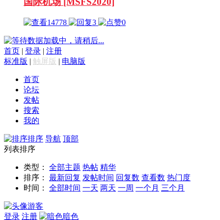
国际机场 [MSFS2020]
14778
3
0
数据加载中，请稍后...
首页
|
登录
|
注册
标准版
|
触屏版
|
电脑版
首页
论坛
发帖
搜索
我的
排序
导航
顶部
列表排序
类型：
全部主题
热帖
精华
排序：
最新回复
发帖时间
回复数
查看数
热门度
时间：
全部时间
一天
两天
一周
一个月
三个月
游客
登录
注册
暗色