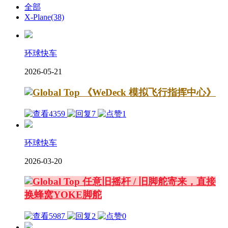
全部
X-Plane
(38)
环球快车
2026-05-21
《WeDeck 模拟飞行指挥中心》
4359
7
1
环球快车
2026-03-20
任意旧摇杆 / 旧脚舵寄来，直接
换蜂窝YOKE脚舵
5987
2
0