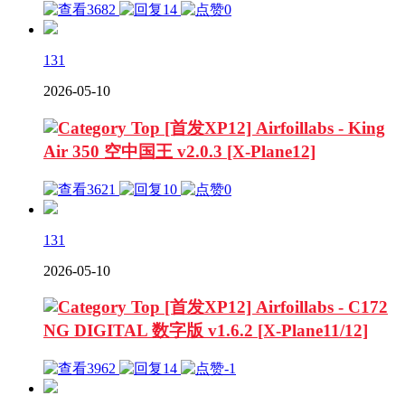
3682
14
0
131
2026-05-10
[首发XP12] Airfoillabs - King
Air 350 空中国王 v2.0.3 [X-Plane12]
3621
10
0
131
2026-05-10
[首发XP12] Airfoillabs - C172
NG DIGITAL 数字版 v1.6.2 [X-Plane11/12]
3962
14
-1