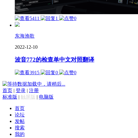
5411
1
0
东海渔歌
2022-12-10
波音772的检查单中文对照翻译
3915
0
0
数据加载中，请稍后...
首页
|
登录
|
注册
标准版
|
触屏版
|
电脑版
首页
论坛
发帖
搜索
我的