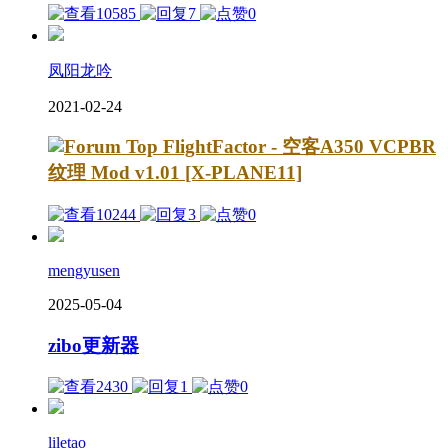
10585
7
0
凤阳龙吟
2021-02-24
FlightFactor - 空客A350 VCPBR
纹理 Mod v1.01 [X-PLANE11]
10244
3
0
mengyusen
2025-05-04
zibo更新器
2430
1
0
liletao