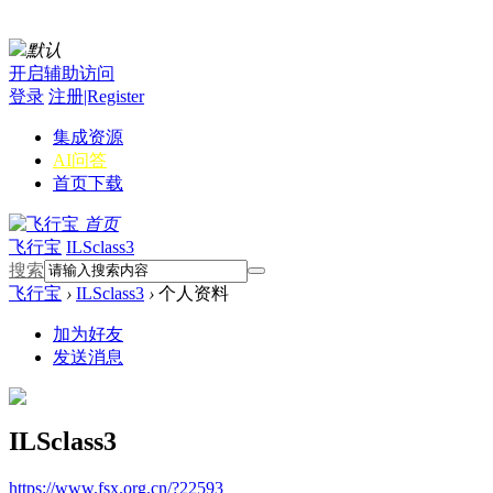
默认
开启辅助访问
登录
注册|Register
集成资源
AI问答
首页
下载
首页
飞行宝
ILSclass3
搜索
飞行宝
›
ILSclass3
›
个人资料
加为好友
发送消息
ILSclass3
https://www.fsx.org.cn/?22593