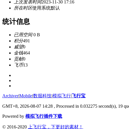
上次发表时间
2023-11-30 17:16
所在时区
使用系统默认
统计信息
已用空间
0 B
积分
491
威望
0
金钱
464
贡献
0
飞币
13
Archiver
|
Mobile
|
数掘科技
|
模拟飞行
|
飞行宝
GMT+8, 2026-08-07 14:28
, Processed in 0.032275 second(s), 19 que
Powered by
模拟飞行插件下载
© 2016-2020
上飞行宝，下更好的素材！