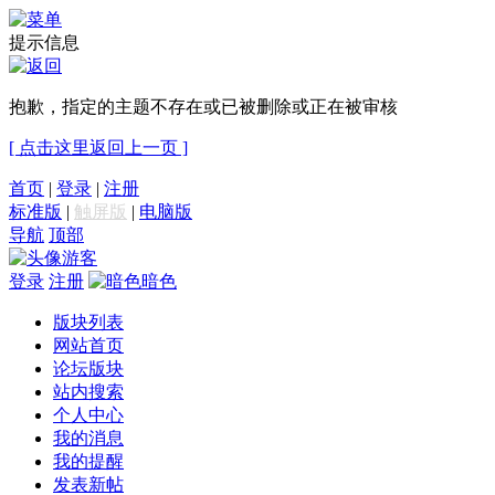
提示信息
抱歉，指定的主题不存在或已被删除或正在被审核
[ 点击这里返回上一页 ]
首页
|
登录
|
注册
标准版
|
触屏版
|
电脑版
导航
顶部
游客
登录
注册
暗色
版块列表
网站首页
论坛版块
站内搜索
个人中心
我的消息
我的提醒
发表新帖